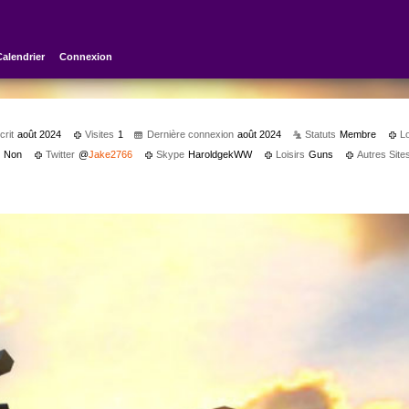
Calendrier
Connexion
crit
août 2024
Visites
1
Dernière connexion
août 2024
Statuts
Membre
L
?
Non
Twitter
@
Jake2766
Skype
HaroldgekWW
Loisirs
Guns
Autres Site