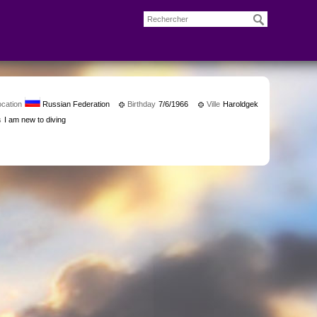
ocation
Russian Federation
Birthday
7/6/1966
Ville
Haroldgek
s
I am new to diving