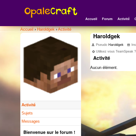
Accueil
Forum
Activité
Accueil
›
Haroldgek
›
Activité
Haroldgek
Pseudo
Haroldgek
Ins
Utilisez vous TeamSpeak 
Activité
Aucun élément.
Activité
Sujets
Messages
Bienvenue sur le forum !