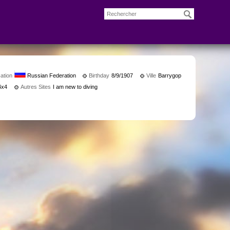
ation
Russian Federation
Birthday
8/9/1907
Ville
Barrygop
4x4
Autres Sites
I am new to diving