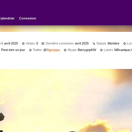
Calendrier
Connexion
rit
avril 2025
Visites
0
Dernière connexion
avril 2025
Statuts
Membre
Loc
?
Peut-etre un jour
Twitter
@
Bigeoppa
Skype
BarrygopKW
Loisirs
Mйcanique,