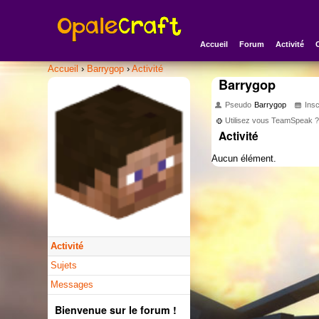
Accueil
Forum
Activité
Accueil
›
Barrygop
›
Activité
Barrygop
Pseudo
Barrygop
Insc
Utilisez vous TeamSpeak 
Activité
Aucun élément.
Activité
Sujets
Messages
Bienvenue sur le forum !