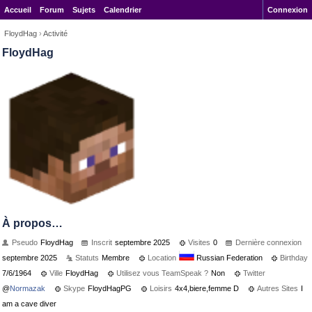
Accueil
Forum
Sujets
Calendrier
Connexion
FloydHag
›
Activité
FloydHag
À propos…
Pseudo
FloydHag
Inscrit
septembre 2025
Visites
0
Dernière connexion
septembre 2025
Statuts
Membre
Location
Russian Federation
Birthday
7/6/1964
Ville
FloydHag
Utilisez vous TeamSpeak ?
Non
Twitter
@
Normazak
Skype
FloydHagPG
Loisirs
4x4,biere,femme D
Autres Sites
I
am a cave diver