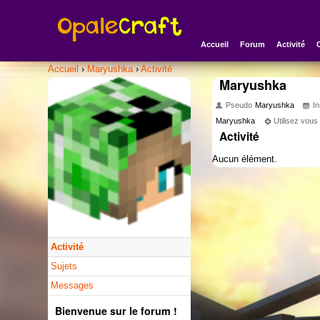
Accueil
Forum
Activité
Accueil
›
Maryushka
›
Activité
Maryushka
Pseudo
Maryushka
In
Maryushka
Utilisez vou
Activité
Aucun élément.
Activité
Sujets
Messages
Bienvenue sur le forum !