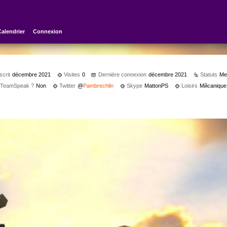
Calendrier
Connexion
scrit
décembre 2021
Visites
0
Dernière connexion
décembre 2021
Statuts
Me
s TeamSpeak ?
Non
Twitter
@
Pambrechlin
Skype
MattonPS
Loisirs
Mйcanique