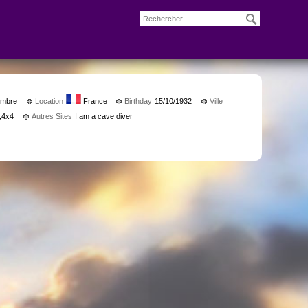
mbre
Location
France
Birthday
15/10/1932
Ville
,4x4
Autres Sites
I am a cave diver