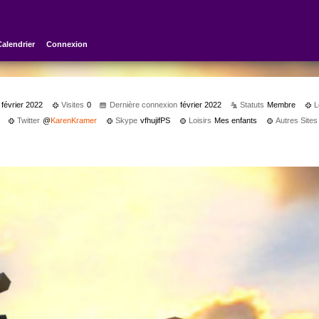
Calendrier
Connexion
février 2022
Visites
0
Dernière connexion
février 2022
Statuts
Membre
L
Twitter
@
KarenKramer
Skype
vfhujifPS
Loisirs
Mes enfants
Autres Sites