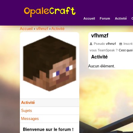
Accueil
Forum
Activité
Accueil
›
vfhmzf
›
Activité
vfhmzf
Pseudo
vfhmzf
Inscrit
vous TeamSpeak ?
Cest quoi
Activité
Aucun élément.
Activité
Sujets
Messages
Bienvenue sur le forum !