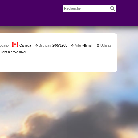
ocation
Canada
Birthday
20/5/1905
Ville
vfhmzf
Utilisez
I am a cave diver