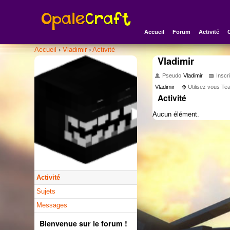
Accueil
Forum
Activité
Accueil
›
Vladimir
›
Activité
Vladimir
Pseudo
Vladimir
Inscri
Vladimir
Utilisez vous T
Activité
Aucun élément.
Activité
Sujets
Messages
Bienvenue sur le forum !