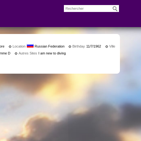
bre
Location
Russian Federation
Birthday
11/7/1962
Ville
femme D
Autres Sites
I am new to diving