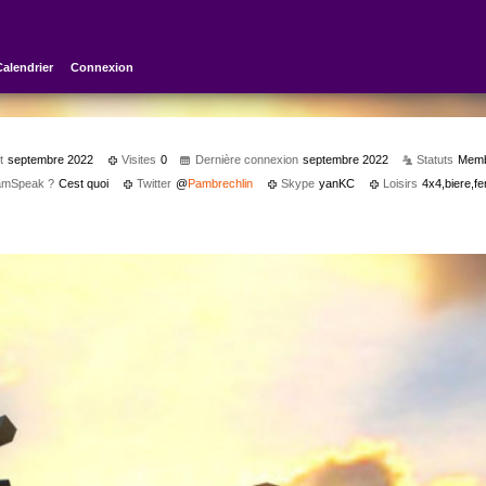
Calendrier
Connexion
t
septembre 2022
Visites
0
Dernière connexion
septembre 2022
Statuts
Mem
eamSpeak ?
Cest quoi
Twitter
@
Pambrechlin
Skype
yanKC
Loisirs
4x4,biere,