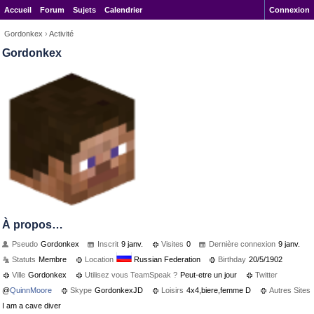
Accueil
Forum
Sujets
Calendrier
Connexion
Gordonkex
›
Activité
Gordonkex
À propos…
Pseudo
Gordonkex
Inscrit
9 janv.
Visites
0
Dernière connexion
9 janv.
Statuts
Membre
Location
Russian Federation
Birthday
20/5/1902
Ville
Gordonkex
Utilisez vous TeamSpeak ?
Peut-etre un jour
Twitter
@
QuinnMoore
Skype
GordonkexJD
Loisirs
4x4,biere,femme D
Autres Sites
I am a cave diver