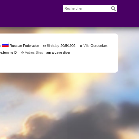
n
Russian Federation
Birthday
20/5/1902
Ville
Gordonkex
ere,femme D
Autres Sites
I am a cave diver