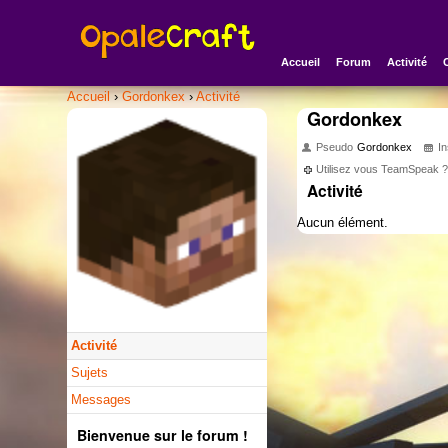
Accueil
Forum
Activité
Accueil
›
Gordonkex
›
Activité
Gordonkex
Pseudo
Gordonkex
In
Utilisez vous TeamSpeak 
Activité
Aucun élément.
Activité
Sujets
Messages
Bienvenue sur le forum !