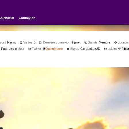
Calendrier
Connexion
scrit
9 janv.
Visites
0
Dernière connexion
9 janv.
Statuts
Membre
Locatio
?
Peut-etre un jour
Twitter
@
QuinnMoore
Skype
GordonkexJD
Loisirs
4x4,bi